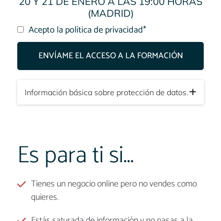
20 Y 21 DE ENERO A LAS 19:00 HORAS
(MADRID)
Acepto la política de privacidad*
ENVÍAME EL ACCESO A LA FORMACIÓN
Información básica sobre protección de datos.
Responsable del tratamiento
: YOLANDA
ROSADO
Contacto del responsable
:
info@yolandarosado.com
Finalidad
Sus datos
Es para ti si...
serán usados para poder atender sus solicitudes
y prestarle nuestros servicios.
Información de
interés
: Únicamente le enviaremos
Tienes un negocio online pero no vendes como
comunicaciones de su interés con su
quieres.
autorización previa, que podrá facilitarnos
Estás saturada de información y no pasas a la